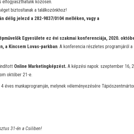
is elfogyaszthatunk közösen.
séget biztosítanak a találkozónkhoz!
án délig jelezd a 282-9837/0104 melléken, vagy a
épművelők Egyesülete ez évi szakmai konferenciája, 2020. októbe
n, a Kincsem Lovas-parkban
. A konferencia részletes programjáról a
indított
Online Marketingképzést.
A képzési napok: szeptember 16, 2
lom október 21-e.
 a 4 éves munkaprogramján, melynek véleményezésére Tápiószentmárto
ztus 31-én a Csiliben!