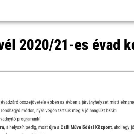
evél 2020/21-es évad k
vadzáró összejövetele ebben az évben a járványhelyzet miatt elmarad
y rendhagyó módon, nyár végén tartsuk meg a jó hangulat baráti
évadnyitó programunk!
óra
, a helyszín pedig, most újra a
Csili Művelődési Központ
, ahol egy j