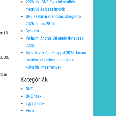
2026. évi BNE Éves közgyűlés
meghívó és beszámolók
BNE szakmai kirándulás Szegedre
2026. április 28-án
Gyászhír
r 13-
Várhalmi András Díj átadó ünnepség
2025
Kultúrházak éjjel–nappal 2025: közös
3, 30,
akcióval készülnek a budapesti
kulturális intézmények
nban
Kategóriák
BNE
BNE hírek
Egyéb hírek
Hírek