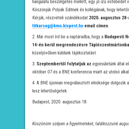
hangulatú beszélgetés mellett, egy jó ízű estebédet 
Köszönjük Polyák Editnek és kollégáinak, hogy lehető
Kérjük, részvételi szándékodat
2020. augusztus 28-
titkarsag@kmo.kispest.hu
email címen
.
2. Már most írd be a naptáradba, hogy a
Budapesti N
14-én kerül megrendezésre Tápiószentmártonba
közeljövőben küldünk tájékoztatást.
3.
Szeptembertől folytatjuk az
egyesületünk által el
október 07 és a BNE konferencia miatt az utolsó alka
4. A BNE újonnan megválasztott elnöksége dolgozik
lesz lehetőségetek.
Budapest, 2020. augusztus 18.
Köszönöm szépen a figyelmeteket, találkozzunk augus