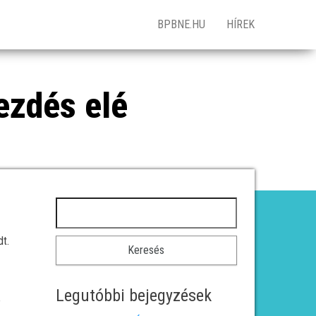
BPBNE.HU
HÍREK
ezdés elé
Keresés:
t.
Legutóbbi bejegyzések
ó