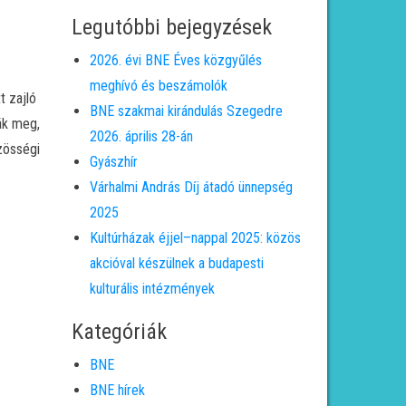
Legutóbbi bejegyzések
2026. évi BNE Éves közgyűlés
meghívó és beszámolók
 zajló
BNE szakmai kirándulás Szegedre
ák meg,
2026. április 28-án
zösségi
Gyászhír
Várhalmi András Díj átadó ünnepség
2025
Kultúrházak éjjel–nappal 2025: közös
akcióval készülnek a budapesti
kulturális intézmények
Kategóriák
BNE
BNE hírek