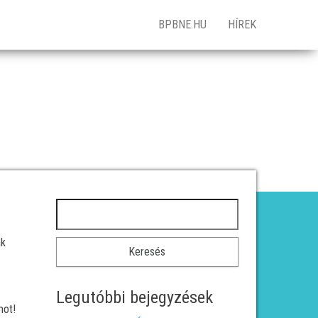
BPBNE.HU
HÍREK
Keresés:
ak
Legutóbbi bejegyzések
mot!