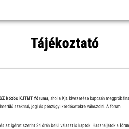
Tájékoztató
SZ közös KJTMT fóruma
, ahol a Kjt. kivezetése kapcsán megpróbáln
elmerülő szakmai, jogi és pénzügyi kérdésetekre válaszolni. A fórum
s az ígéret szerint 24 órán belül választ is kaptok. Használjátok a fóru