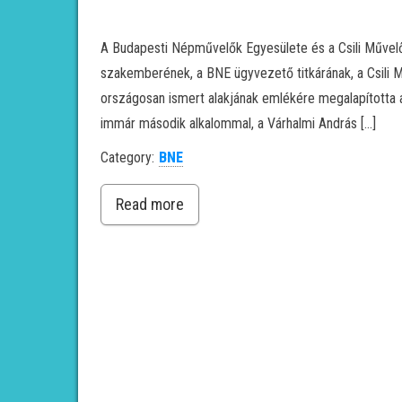
A Budapesti Népművelők Egyesülete és a Csili Művel
szakemberének, a BNE ügyvezető titkárának, a Csili 
országosan ismert alakjának emlékére megalapította a
immár második alkalommal, a Várhalmi András […]
Category:
BNE
Read more