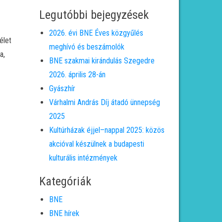
Legutóbbi bejegyzések
2026. évi BNE Éves közgyűlés
élet
meghívó és beszámolók
a,
BNE szakmai kirándulás Szegedre
2026. április 28-án
Gyászhír
Várhalmi András Díj átadó ünnepség
2025
Kultúrházak éjjel–nappal 2025: közös
akcióval készülnek a budapesti
kulturális intézmények
Kategóriák
BNE
BNE hírek