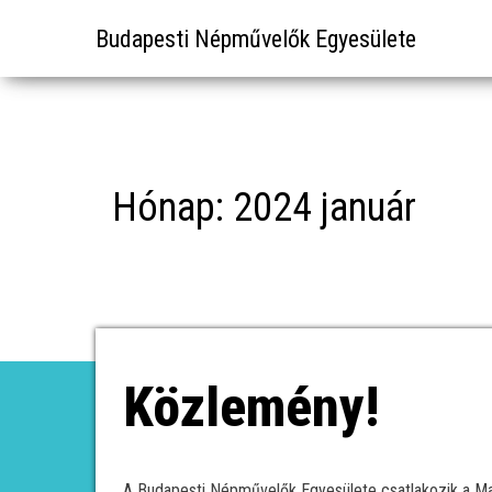
Budapesti Népművelők Egyesülete
Hónap:
2024 január
Közlemény!
A Budapesti Népművelők Egyesülete csatlakozik a M