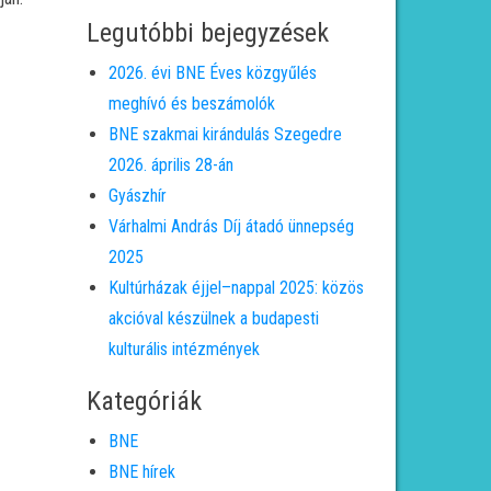
Legutóbbi bejegyzések
2026. évi BNE Éves közgyűlés
meghívó és beszámolók
BNE szakmai kirándulás Szegedre
2026. április 28-án
Gyászhír
Várhalmi András Díj átadó ünnepség
2025
Kultúrházak éjjel–nappal 2025: közös
akcióval készülnek a budapesti
kulturális intézmények
Kategóriák
BNE
BNE hírek